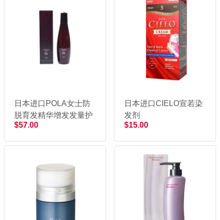
日本进口POLA女士防
日本进口CIELO宣若染
脱育发精华增发发量护
发剂
$57.00
$15.00
发生发液生发水170ml