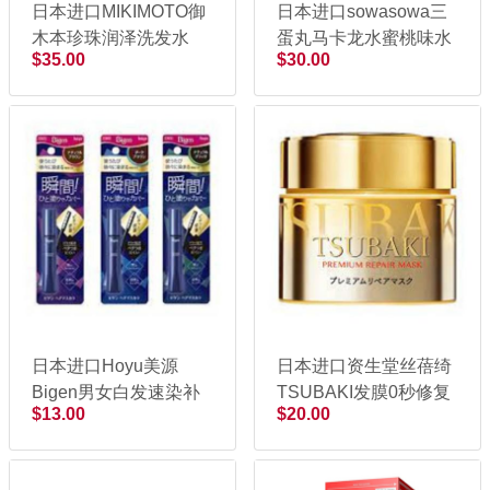
日本进口MIKIMOTO御
日本进口sowasowa三
木本珍珠润泽洗发水
蛋丸马卡龙水蜜桃味水
$35.00
$30.00
380ml
果洗发水500mL
日本进口Hoyu美源
日本进口资生堂丝蓓绮
Bigen男女白发速染补
TSUBAKI发膜0秒修复
$13.00
$20.00
发剂头发睫毛染发膏棒
干枯毛躁滋养护180g
染发笔