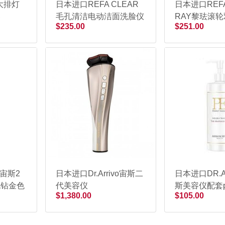
l大排灯
日本进口REFA CLEAR
日本进口REFA
器
毛孔清洁电动洁面洗脸仪
RAY黎珐滚
$235.00
$251.00
容仪
o宙斯2
日本进口Dr.Arrivo宙斯二
日本进口DR.A
无钻金色
代美容仪
斯美容仪配套p
$1,380.00
$105.00
能专用按摩啫
500g