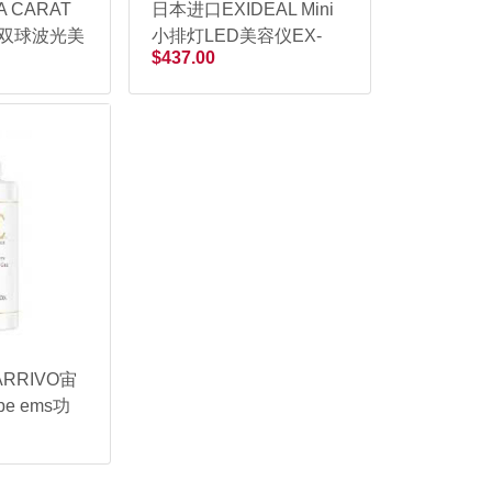
 CARAT
日本进口EXIDEAL Mini
轮双球波光美
小排灯LED美容仪EX-
$437.00
120 白色
RRIVO宙
e ems功
喱精华液