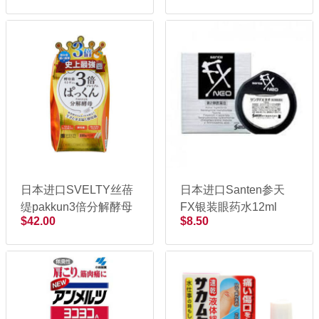
日本进口SVELTY丝蓓
日本进口Santen参天
缇pakkun3倍分解酵母
FX银装眼药水12ml
$42.00
$8.50
100粒