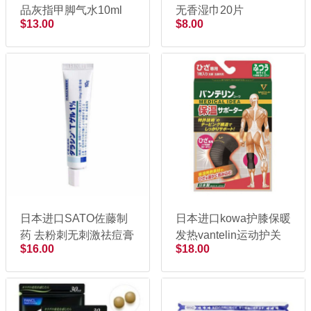
品灰指甲脚气水10ml
无香湿巾20片
$13.00
$8.00
日本进口SATO佐藤制
日本进口kowa护膝保暖
药 去粉刺无刺激祛痘膏
发热vantelin运动护关
$16.00
$18.00
10g
节保温护膝