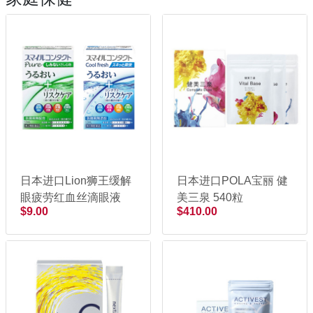
日本进口Lion狮王缓解
日本进口POLA宝丽 健
眼疲劳红血丝滴眼液
美三泉 540粒
$9.00
$410.00
12mL