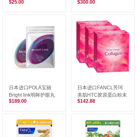
$25.00
$300.00
30日份
日本进口POLA宝丽
日本进口FANCL芳珂
Bright link明眸护眼丸
美肌HTC胶原蛋白粉末
$189.00
$142.88
180粒
冲剂 3.4gx90袋