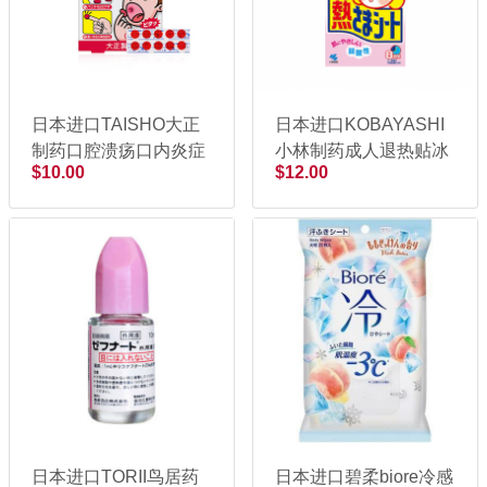
日本进口TAISHO大正
日本进口KOBAYASHI
制药口腔溃疡口内炎症
小林制药成人退热贴冰
$10.00
$12.00
药膏贴10片
宝贴12片
日本进口TORII鸟居药
日本进口碧柔biore冷感