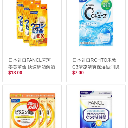
日本进口FANCL芳珂
日本进口ROHTO乐敦
姜黄革命 快速醒酒解酒
C3清凉清爽保湿滋润隐
$13.00
$7.00
丸 10袋
形眼镜眼药水13ml