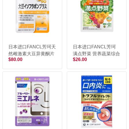
日本进口FANCL芳珂天
日本进口FANCL芳珂
然雌激素大豆异黄酮片
满点野菜 营养蔬菜综合
$80.00
$26.00
30粒
蔬菜片 150粒