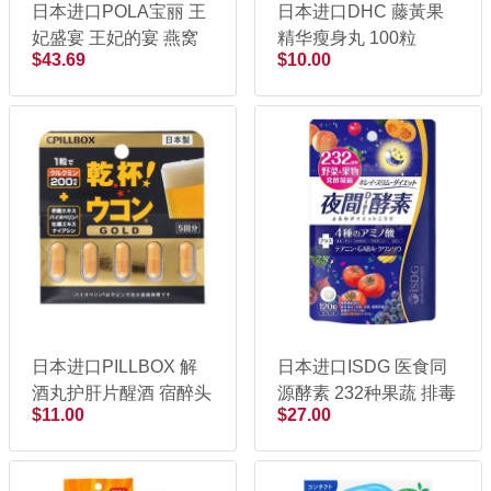
日本进口POLA宝丽 王
日本进口DHC 藤黃果
妃盛宴 王妃的宴 燕窝
精华瘦身丸 100粒
$43.69
$10.00
胶原蛋白果冻 10g*30
袋
日本进口PILLBOX 解
日本进口ISDG 医食同
酒丸护肝片醒酒 宿醉头
源酵素 232种果蔬 排毒
$11.00
$27.00
疼药 5粒
燃脂瘦身夜间酵素120
粒