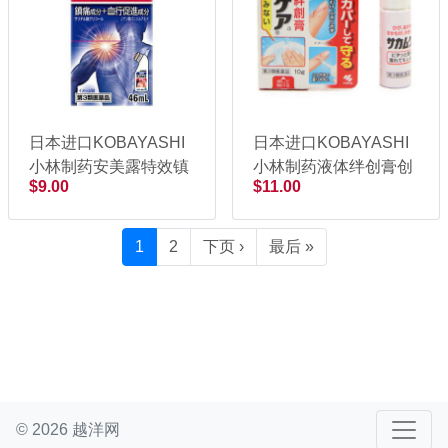
日本进口KOBAYASHI
日本进口KOBAYASHI
小林制药安美露特效镇
小林制药液体绊创膏创
$9.00
$11.00
痛药液80ml
口贴10g
1
2
下页 ›
最后 »
© 2026 越洋网