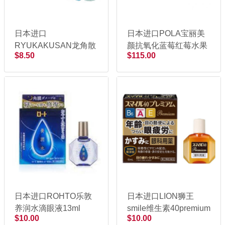
日本进口
日本进口POLA宝丽美
RYUKAKUSAN龙角散
颜抗氧化蓝莓红莓水果
$8.50
$115.00
颗粒16包
酵素4.5g x 30包
日本进口ROHTO乐敦
日本进口LION狮王
养润水滴眼液13ml
smile维生素40premium
$10.00
$10.00
眼药水15ml