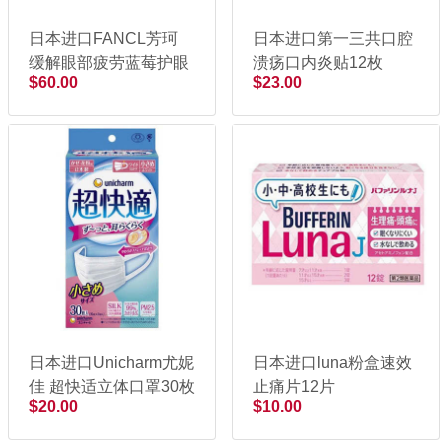
日本进口FANCL芳珂
日本进口第一三共口腔
缓解眼部疲劳蓝莓护眼
溃疡口内炎贴12枚
$60.00
$23.00
片 60粒
日本进口Unicharm尤妮
日本进口luna粉盒速效
佳 超快适立体口罩30枚
止痛片12片
$20.00
$10.00