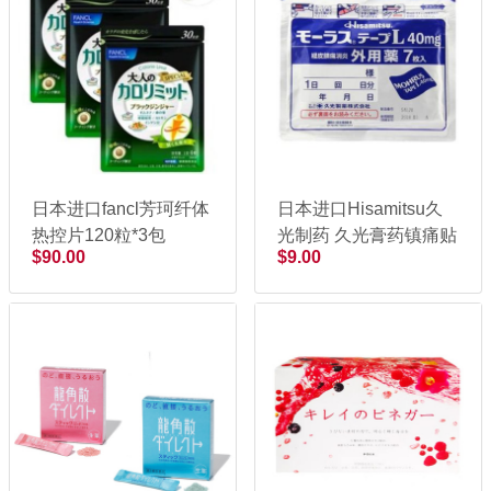
日本进口fancl芳珂纤体
日本进口Hisamitsu久
热控片120粒*3包
光制药 久光膏药镇痛贴
$90.00
$9.00
7枚