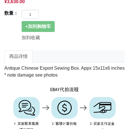
¥3,630.00
数量：
加到收藏
商品详情
Antique Chinese Export Sewing Box. Appx 15x11x6 inches
* note damage see photos