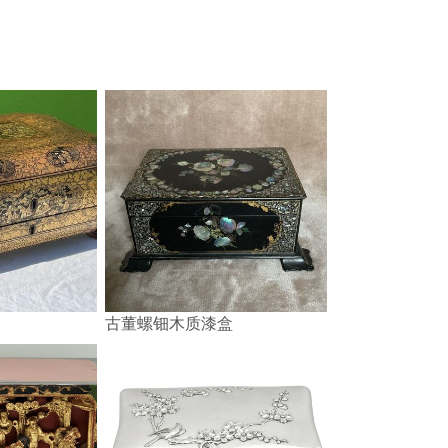
古董螺钿木质漆盒